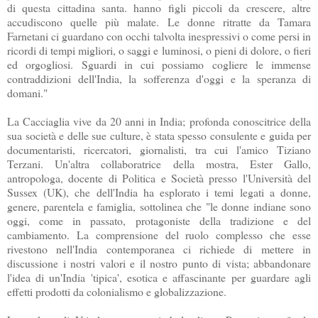
di questa cittadina santa. hanno figli piccoli da crescere, altre
accudiscono quelle più malate. Le donne ritratte da
Tamara
Farnetani
ci guardano con occhi talvolta inespressivi o come persi in
ricordi di tempi migliori, o saggi e luminosi, o pieni di dolore, o fieri
ed orgogliosi. Sguardi in cui possiamo cogliere le immense
contraddizioni dell'India, la sofferenza d'oggi e la speranza di
domani."
La
Cacciaglia
vive da 20 anni in India; profonda conoscitrice della
sua società e delle sue culture, è stata spesso consulente e guida per
documentaristi, ricercatori, giornalisti, tra cui l'amico Tiziano
Terzani
. Un'altra collaboratrice della mostra, Ester Gallo,
antropologa, docente di Politica e Società presso l'Università del
Sussex
(
UK
), che dell'India ha esplorato i temi legati a donne,
genere, parentela e famiglia, sottolinea che "le donne indiane sono
oggi, come in passato, protagoniste della tradizione e del
cambiamento. La comprensione del ruolo complesso che esse
rivestono nell'India contemporanea ci richiede di mettere in
discussione i nostri valori e il nostro punto di vista; abbandonare
l'idea di un'India 'tipica', esotica e affascinante per guardare agli
effetti prodotti da colonialismo e globalizzazione.