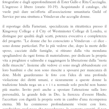
fotografate e dagli approfondimenti di Ester Gallo e Rita
Cacciaglia
.
L'ingresso è libero (orario 10-19). Acquistando il catalogo, chi
vuole può dare un'offerta all'associazione umanitaria
Guild
of
Service
per una struttura a
Vrindavan
che accoglie donne.
il reportage della
Farnetani
, specializzata in ritrattistica presso il
Kingsway
College e il City
of
Westminster
College di Londra, si
distingue per qualità degli scatti, potenza evocativa e completezza
del progetto. "Le donne che ho conosciuto a
Vrindavan
- ci dice -
sono donne particolari. Per lo più vedove che, dopo la morte dello
sposo, cacciate dalle famiglie, si ritirano dalla vita mondana
spogliandosi da ogni forma di materialismo, per dedicare la propria
vita a preghiere e salmodie e raggiungere la liberazione dalla "ruota
delle rinascite". Insieme alle vedove ci sono mogli abbandonate coi
loro bambini o che non sono riuscite a sposarsi per mancanza di
dote. Molti guarderanno le foto con l'idea di una profonda
violazione dei diritti umani, e sicuramente a queste donne la
tradizione
hindu
nega un a v i t a normale solo perché non hanno
più marito. Invito però anche a spostare l'attenzione sulla loro
personalità, la grande fede in Dio, la fierezza d'essere
Hindu
,
l'accettare con dignità la propria sorte in cambio d'una ricompensa
eterna. Mi ha commosso profondamente vivere con loro,
condividere quel poco che possedevano, la costante serenità, il non