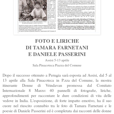
FOTO E LIRICHE
DI
TAMARA
FARNETANI
E DANIELE PASSERINI
Assisi 5-13 aprile
Sala Pinacoteca Piazza del Comune
Dopo il successo ottenuto a Perugia sarà esposta ad Assisi, dal 5 al
13 aprile alla Sala Pinacoteca in P.
zza
del Comune, la mostra
itinerante Donne di
Vrindavan
promossa dal Comitato
Internazionale 8 Marzo: 40 pannelli di fotografie, liriche,
approfondimenti per raccontare le dure condizioni di vita delle
vedove in India. L'esposizione, di forte impatto emotivo, ha il suo
cuore nel riuscito connubio tra le foto di
Tamara
Farnetani
e le
poesie di Daniele Passerini ed è completata dai racconti delle donne