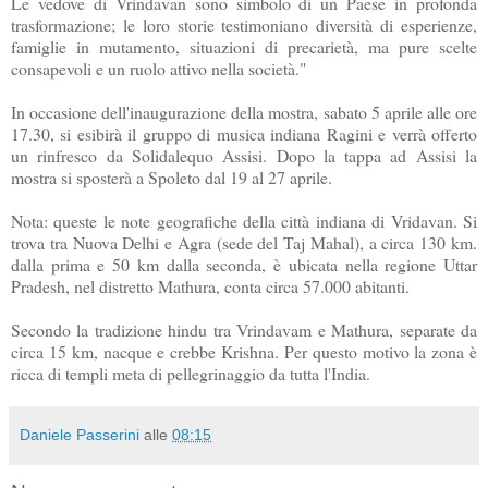
Le vedove di
Vrindavan
sono simbolo di un Paese in profonda
trasformazione; le loro storie testimoniano diversità di esperienze,
famiglie in mutamento, situazioni di precarietà, ma pure scelte
consapevoli e un ruolo attivo nella società."
In occasione dell'inaugurazione della mostra, sabato 5 aprile alle ore
17.30, si esibirà il gruppo di musica indiana
Ragini
e verrà offerto
un rinfresco da
Solidalequo
Assisi. Dopo la tappa ad Assisi la
mostra si sposterà a Spoleto dal 19 al 27 aprile.
Nota: queste le note geografiche della città indiana di
Vridavan
. Si
trova tra Nuova Delhi e Agra (sede del
Taj
Mahal
), a circa 130 km.
dalla prima e 50 km dalla seconda, è ubicata nella regione
Uttar
Pradesh
, nel distretto
Mathura
, conta circa 57.000 abitanti.
Secondo la tradizione
hindu
tra
Vrindavam
e
Mathura
, separate da
circa 15 km, nacque e crebbe
Krishna
. Per questo motivo la zona è
ricca di
templi
meta di pellegrinaggio da tutta l'India.
Daniele Passerini
alle
08:15