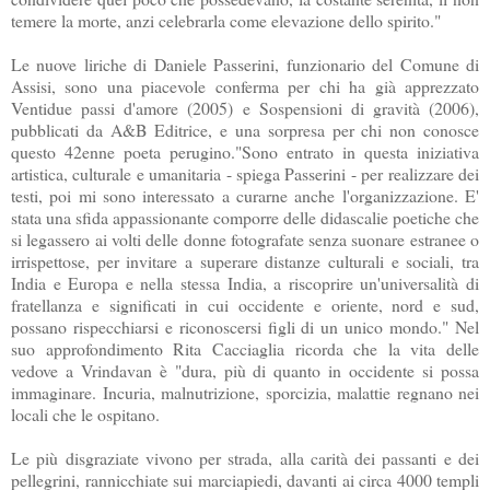
temere la morte, anzi celebrarla come elevazione dello spirito."
Le nuove liriche di Daniele Passerini, funzionario del Comune di
Assisi, sono una piacevole conferma per chi ha già apprezzato
Ventidue
passi d'amore (2005) e Sospensioni di gravità (2006),
pubblicati da A&B Editrice, e una sorpresa per chi non conosce
questo 42enne poeta perugino."Sono entrato in questa iniziativa
artistica, culturale e umanitaria - spiega Passerini - per realizzare dei
testi, poi mi sono interessato a curarne anche l'organizzazione. E'
stata una sfida appassionante comporre delle didascalie poetiche che
si legassero ai volti delle donne fotografate senza suonare estranee o
irrispettose, per invitare a superare distanze culturali e sociali, tra
India e Europa e nella stessa India, a riscoprire un'universalità di
fratellanza e significati in cui occidente e oriente, nord e sud,
possano rispecchiarsi e riconoscersi figli di un unico mondo." N
el
suo approfondimento Rita
Cacciaglia
ricorda che la vita delle
vedove a
Vrindavan
è "dura, più di quanto in occidente si possa
immaginare. Incuria, malnutrizione, sporcizia, malattie regnano nei
locali che le ospitano.
Le più disgraziate vivono per strada, alla carità dei passanti e dei
pellegrini, rannicchiate sui marciapiedi, davanti ai circa 4000 templi